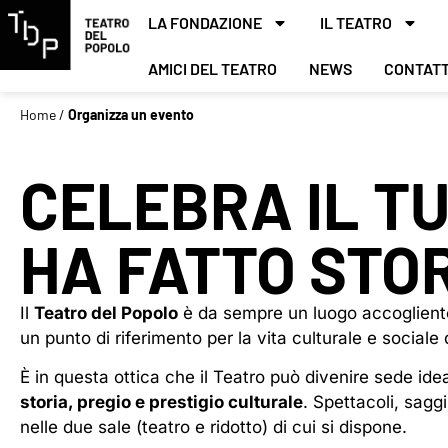
LA FONDAZIONE
IL TEATRO
AMICI DEL TEATRO
NEWS
CONTATT
Home
/
Organizza un evento
CELEBRA IL T
HA FATTO STO
Il
Teatro del Popolo
è da sempre un luogo accogliente
un punto di riferimento per la vita culturale e social
È in questa ottica che il Teatro può divenire sede id
storia, pregio e prestigio culturale
. Spettacoli, sagg
nelle due sale (teatro e ridotto) di cui si dispone.