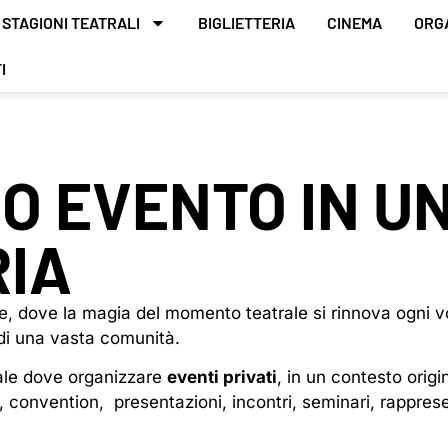
STAGIONI TEATRALI
BIGLIETTERIA
CINEMA
ORG
I
UO EVENTO IN U
RIA
, dove la magia del momento teatrale si rinnova ogni vo
e di una vasta comunità.
eale dove organizzare
eventi privati
, in un contesto orig
i, convention, presentazioni, incontri, seminari, rappre