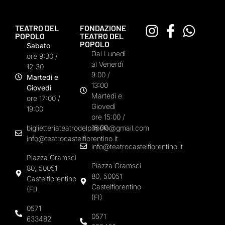
TEATRO DEL
FONDAZIONE
POPOLO
TEATRO DEL
POPOLO
Sabato
Dal Lunedì
ore 9:30 /
al Venerdì
12:30
9:00 /
Martedì e
13:00
Giovedì
Martedì e
ore 17:00 /
Giovedì
19:00
ore 15:00 /
18:00
biglietteriateatrodelpopolo@gmail.com
info@teatrocastelfiorentino.it
info@teatrocastelfiorentino.it
Piazza Gramsci
Piazza Gramsci
80, 50051
80, 50051
Castelfiorentino
Castelfiorentino
(FI)
(FI)
0571
0571
633482