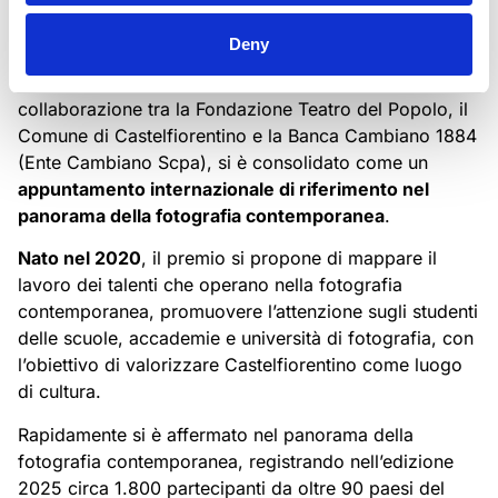
Deny
PREMIO RACCONT'ARTI
Il
Premio Raccont’Arti
, ideato e gestito in
collaborazione tra la Fondazione Teatro del Popolo, il
Comune di Castelfiorentino e la Banca Cambiano 1884
(Ente Cambiano Scpa), si è consolidato come un
appuntamento internazionale di riferimento nel
panorama della fotografia contemporanea
.
Nato nel 2020
, il premio si propone di mappare il
lavoro dei talenti che operano nella fotografia
contemporanea, promuovere l’attenzione sugli studenti
delle scuole, accademie e università di fotografia, con
l’obiettivo di valorizzare Castelfiorentino come luogo
di cultura.
Rapidamente si è affermato nel panorama della
fotografia contemporanea, registrando nell’edizione
2025 circa 1.800 partecipanti da oltre 90 paesi del