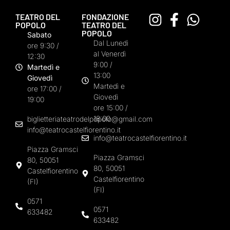
TEATRO DEL
FONDAZIONE
POPOLO
TEATRO DEL
POPOLO
Sabato
Dal Lunedì
ore 9:30 /
al Venerdì
12:30
9:00 /
Martedì e
13:00
Giovedì
Martedì e
ore 17:00 /
Giovedì
19:00
ore 15:00 /
18:00
biglietteriateatrodelpopolo@gmail.com
info@teatrocastelfiorentino.it
info@teatrocastelfiorentino.it
Piazza Gramsci
Piazza Gramsci
80, 50051
80, 50051
Castelfiorentino
Castelfiorentino
(FI)
(FI)
0571
0571
633482
633482