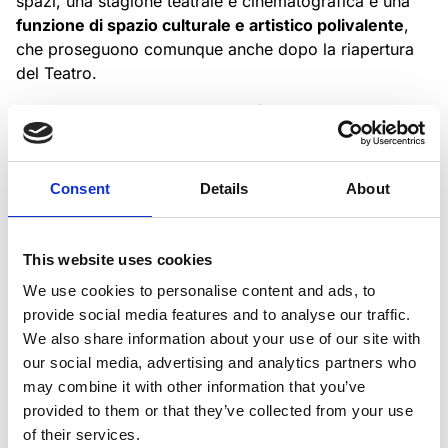
spazi, una stagione teatrale e cinematografica e una
funzione di spazio culturale e artistico polivalente
,
che proseguono comunque anche dopo la riapertura
del Teatro.
Oggi il Ridotto ricopre anche la funzione di cinema,
intitolato a Mario Monicelli.
I testi sono elaborazioni redazionali tratte da saggi di: Piero
Consent
Details
About
Guicciardini, Marco Magni, Giovanni Parlavecchia, Luigi
Zangheri.
Le foto sono di David Bastianoni, Antonio D’Ambrosio, Remo
Taviani.
This website uses cookies
We use cookies to personalise content and ads, to
provide social media features and to analyse our traffic.
We also share information about your use of our site with
our social media, advertising and analytics partners who
may combine it with other information that you’ve
provided to them or that they’ve collected from your use
of their services.