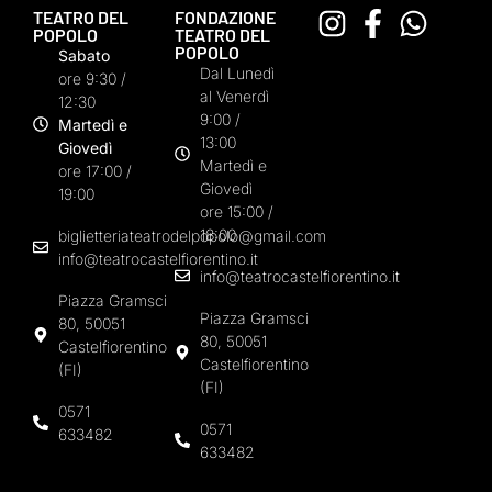
TEATRO DEL
FONDAZIONE
POPOLO
TEATRO DEL
POPOLO
Sabato
Dal Lunedì
ore 9:30 /
al Venerdì
12:30
9:00 /
Martedì e
13:00
Giovedì
Martedì e
ore 17:00 /
Giovedì
19:00
ore 15:00 /
18:00
biglietteriateatrodelpopolo@gmail.com
info@teatrocastelfiorentino.it
info@teatrocastelfiorentino.it
Piazza Gramsci
Piazza Gramsci
80, 50051
80, 50051
Castelfiorentino
Castelfiorentino
(FI)
(FI)
0571
0571
633482
633482