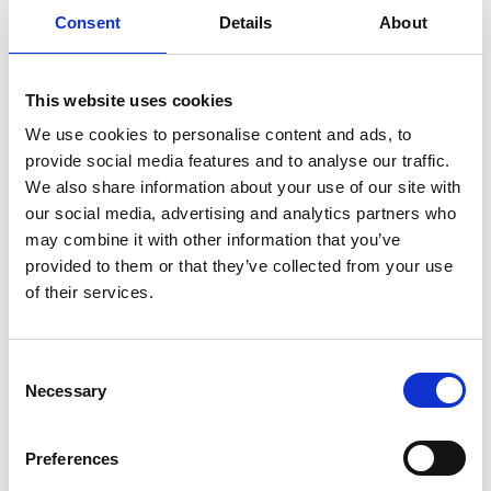
dopo il grande successo di Ci vuole orecchio, si
Consent
Details
About
divertono ora ad esplorare e reinventare quell’immenso
repertorio seriamente comico ai confini tra canto e
disincanto
This website uses cookies
STANNO SPARANDO
We use cookies to personalise content and ads, to
provide social media features and to analyse our traffic.
SULLA NOSTRA CANZONE
We also share information about your use of our site with
our social media, advertising and analytics partners who
may combine it with other information that you’ve
provided to them or that they’ve collected from your use
of their services.
Consent
Necessary
Selection
Preferences