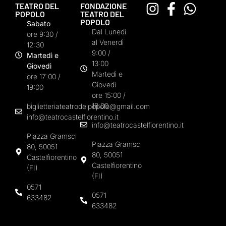
TEATRO DEL
FONDAZIONE
POPOLO
TEATRO DEL
POPOLO
Sabato
Dal Lunedì
ore 9:30 /
al Venerdì
12:30
9:00 /
Martedì e
13:00
Giovedì
Martedì e
ore 17:00 /
Giovedì
19:00
ore 15:00 /
18:00
biglietteriateatrodelpopolo@gmail.com
info@teatrocastelfiorentino.it
info@teatrocastelfiorentino.it
Piazza Gramsci
Piazza Gramsci
80, 50051
80, 50051
Castelfiorentino
Castelfiorentino
(FI)
(FI)
0571
0571
633482
633482