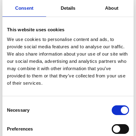
Consent
Details
About
Scusandoci per il disagio, comunichiamo che
i
biglietti già acquistati restano validi per la
nuova data
.
This website uses cookies
Per chi invece fosse impossibilitato a venire,
è
We use cookies to personalise content and ads, to
possibile chiedere il rimborso del biglietto
provide social media features and to analyse our traffic.
presso la nostra biglietteria
entro e non oltre
We also share information about your use of our site with
mercoledì 11 marzo 2026
.
our social media, advertising and analytics partners who
Per info
:
may combine it with other information that you’ve
provided to them or that they’ve collected from your use
biglietteriateatrodelpopolo@gmail.com
of their services.
0571633482
Consent
Necessary
Selection
Preferences
CONSULTA TUTTE LE NEWS