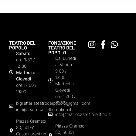
TEATRO DEL
FONDAZIONE
POPOLO
TEATRO DEL
POPOLO
Sabato
Dal Lunedì
ore 9:30 /
al Venerdì
12:30
9:00 /
Martedì e
13:00
Giovedì
Martedì e
ore 17:00 /
Giovedì
19:00
ore 15:00 /
18:00
biglietteriateatrodelpopolo@gmail.com
info@teatrocastelfiorentino.it
info@teatrocastelfiorentino.it
Piazza Gramsci
Piazza Gramsci
80, 50051
80, 50051
Castelfiorentino