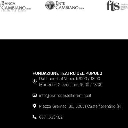
FONDAZIONE TEATRO DEL POPOLO
Dal Lunedì al Venerdì 9:00 / 13:00
Martedì e Giovedì ore 15:00 / 18:00
info@teatrocastelfiorentino.it
Piazza Gramsci 80, 50051 Castelfiorentino (FI)
0571 633482