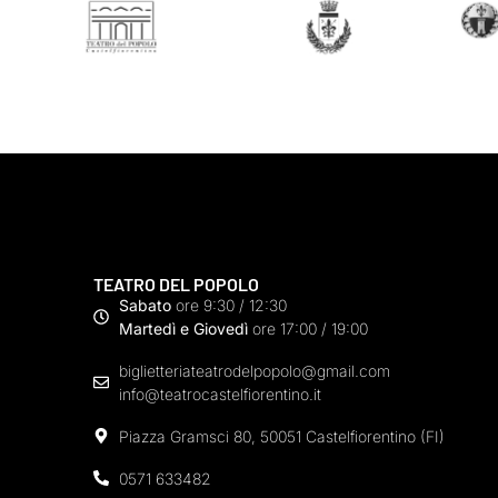
TEATRO DEL POPOLO
Sabato
ore 9:30 / 12:30
Martedì e Giovedì
ore 17:00 / 19:00
biglietteriateatrodelpopolo@gmail.com
info@teatrocastelfiorentino.it
Piazza Gramsci 80, 50051 Castelfiorentino (FI)
0571 633482