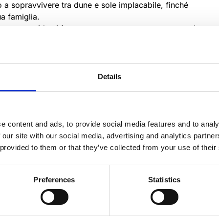
no a sopravvivere tra dune e sole implacabile, finché
a famiglia.
scoperta e identità: un ponte tra passato e presente che
cciata a quella di suo nonno.
Details
e content and ads, to provide social media features and to analy
 our site with our social media, advertising and analytics partn
 provided to them or that they’ve collected from your use of their
Preferences
Statistics