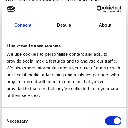
semplice come l’abbraccio: nasciamo in un
abbraccio, da un abbraccio, spesso ce ne andiamo
cercando un abbraccio; l’abbraccio è ciò che più
spesso desideriamo nei momenti di sconforto,
Consent
Details
About
quando rivediamo qualcuno dopo molto tempo,
quando vogliamo esprimere una gioia incontenibile.
E’ per eccellenza il gesto della condivisione,
This website uses cookies
dell’unione, della tenerezza, del ritorno, della
We use cookies to personalise content and ads, to
riconciliazione. Un gesto che i bambini cercano e
provide social media features and to analyse our traffic.
sentono come naturale all’interno del loro orizzonte
We also share information about your use of our site with
affettivo, ma che si deve imparare ad ogni nuovo
our social media, advertising and analytics partners who
incontro.
may combine it with other information that you’ve
provided to them or that they’ve collected from your use
of their services.
Consent
DI
Necessary
Selection
Compagnia IL TELAIO