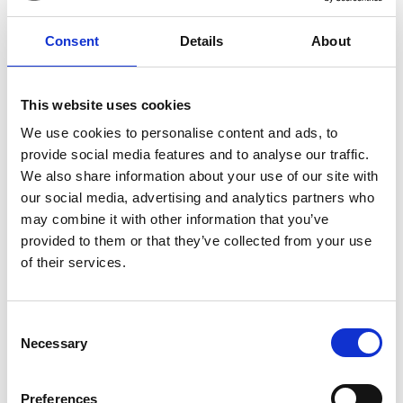
Consent
Details
About
This website uses cookies
We use cookies to personalise content and ads, to
provide social media features and to analyse our traffic.
We also share information about your use of our site with
our social media, advertising and analytics partners who
may combine it with other information that you’ve
provided to them or that they’ve collected from your use
of their services.
Una sceneggiatrice teatrale, in crisi e un po’ depressa,
Consent
non trova più stimoli e fantasia per scrivere un nuovo
Necessary
Selection
testo.
Arriverà in suo soccorso un'”unità di crisi”, formata dai
personaggi delle sue vecchie commedie, che l’aiuterà a
Preferences