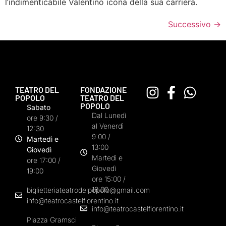
l’indimenticabile Valentino icona della sua carriera.
Successivo
→
TEATRO DEL
FONDAZIONE
POPOLO
TEATRO DEL
POPOLO
Sabato
Dal Lunedì
ore 9:30 /
al Venerdì
12:30
9:00 /
Martedì e
13:00
Giovedì
Martedì e
ore 17:00 /
Giovedì
19:00
ore 15:00 /
18:00
biglietteriateatrodelpopolo@gmail.com
info@teatrocastelfiorentino.it
info@teatrocastelfiorentino.it
Piazza Gramsci