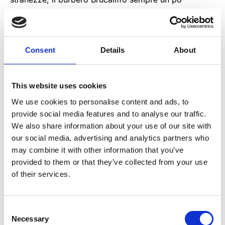
arrabbiato, il divertentissimo ed esilarante Cappellaio
Matto, fino a giungere al cospetto della Regina … “Ma
attenta Alice! La Regina ama solo le rose rosse… se
gliene porti una bianca…” Quante volte ci siamo
Consent
Details
About
soffermati a pensare a come sarebbero state le cose
se avessimo fatto un’altra scelta? Se avessimo
svoltato l’angolo o non l’avessimo fatto…avremmo
This website uses cookies
incontrato una persona che ci avrebbe cambiato la
We use cookies to personalise content and ads, to
vita oppure non sarebbe cambiato nulla? Si vive una
provide social media features and to analyse our traffic.
volta sola, non ci possono essere termini di paragone
We also share information about your use of our site with
con altre vite e ogni scelta deve essere fatta col
our social media, advertising and analytics partners who
cuore, col cervello e con un pizzico di audacia. È
may combine it with other information that you’ve
questo il sogno di Alice…
provided to them or that they’ve collected from your use
of their services.
Consent
Necessary
Selection