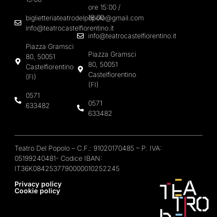
ore 15:00 /
18:00
biglietteriateatrodelpopolo@gmail.com
info@teatrocastelfiorentino.it
info@teatrocastelfiorentino.it
Piazza Gramsci
Piazza Gramsci
80, 50051
80, 50051
Castelfiorentino
Castelfiorentino
(FI)
(FI)
0571
0571
633482
633482
Teatro Del Popolo – C.F.: 91020170485 – P. IVA:
05199240481- Codice IBAN:
IT36K0842537790000010252245
Privacy policy
Cookie policy