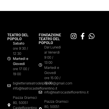
TEATRO DEL
FONDAZIONE
POPOLO
TEATRO DEL
POPOLO
Sabato
Dal Lunedì
ore 9:30 /
al Venerdì
12:30
9:00 /
Martedì e
13:00
Giovedì
Martedì e
ore 17:00 /
Giovedì
19:00
ore 15:00 /
18:00
biglietteriateatrodelpopolo@gmail.com
info@teatrocastelfiorentino.it
info@teatrocastelfiorentino.it
Piazza Gramsci
Piazza Gramsci
80, 50051
80, 50051
Castelfiorentino