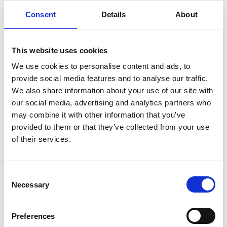
Consent
Details
About
SOPRANO
This website uses cookies
Lavinia Bini
We use cookies to personalise content and ads, to
provide social media features and to analyse our traffic.
MEZZOSOPRANO
We also share information about your use of our site with
Marina Comparato
our social media, advertising and analytics partners who
may combine it with other information that you’ve
PIANOFORTE
provided to them or that they’ve collected from your use
Anna Toccafondi
of their services.
ATTRICE
Chiara Casalbuoni
Consent
Necessary
Selection
REGIA DI
Manu Lalli
Preferences