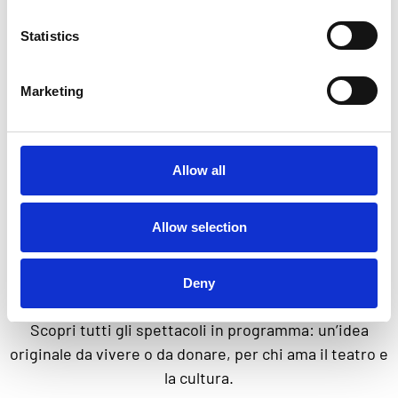
PRODUZIONE
Statistics
Venti Lucenti
Marketing
Allow all
REGALA EMOZIONI,
Allow selection
SCEGLI UNO
Deny
SPETTACOLO
Scopri tutti gli spettacoli in programma: un’idea
originale da vivere o da donare, per chi ama il teatro e
la cultura.