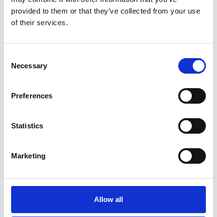
CON
provided to them or that they’ve collected from your use
Stilema Teatro
of their services.
Consent
Necessary
Selection
Preferences
REGALA EMOZIONI,
Statistics
SCEGLI UNO
SPETTACOLO
Marketing
Scopri tutti gli spettacoli in programma: un’idea
originale da vivere o da donare, per chi ama il teatro e
Allow all
la cultura.