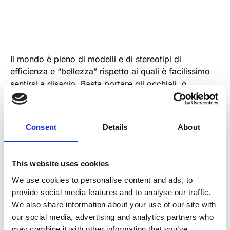
Il mondo è pieno di modelli e di stereotipi di
efficienza e “bellezza” rispetto ai quali è facilissimo
sentirsi a disagio. Basta portare gli occhiali, o
metterci un po’ più degli altri a leggere una frase, o
avere la pelle un po’ più scura, o essere un po’
troppo sensibili, o un po’…. Tra papere con gli
Consent
Details
About
occhiali, strumenti musicali, lo spettacolo cerca di
emozionare intorno all’idea che tutti, possano cercare
di rendere la propria debolezza una forza.
This website uses cookies
We use cookies to personalise content and ads, to
provide social media features and to analyse our traffic.
We also share information about your use of our site with
our social media, advertising and analytics partners who
may combine it with other information that you’ve