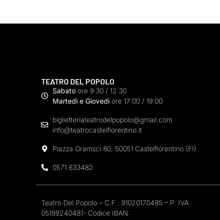
TEATRO DEL POPOLO
Sabato
ore 9:30 / 12:30
Martedì e Giovedì
ore 17:00 / 19:00
biglietteriateatrodelpopolo@gmail.com
info@teatrocastelfiorentino.it
Piazza Gramsci 80, 50051 Castelfiorentino (FI)
0571 633482
Teatro Del Popolo – C.F.: 91020170485 – P. IVA:
05199240481- Codice IBAN: