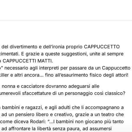
ale del divertimento e dell’ironia proprio CAPPUCCETTO
o cimentati. E grazie a queste suggestioni, unite al sempre
ostro CAPPUCCETTI MATTI.
smo” necessario agli interpreti per passare da un Cappuccetto
killer e altri ancora… fino all’esaurimento fisico degli attori!
, nonna e cacciatore dovranno adeguarsi alle
umerevoli sfaccettature di un personaggio così classico?
bambini e ragazzi, e agli adulti che li accompagnano a
 ad un pensiero libero e creativo, grazie a un teatro che
O come diceva Rodari: “…I bambini non giocano più tanto
ad affrontare la libertà senza paura, ad assumersi