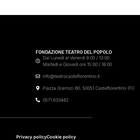
FONDAZIONE TEATRO DEL POPOLO
Dal Lunedì al Venerdì 9:00 / 13:00
Martedì e Giovedì ore 15:00 / 18:00
info@teatrocastelfiorentino.it
Piazza Gramsci 80, 50051 Castelfiorentino (FI)
0571 633482
Privacy policy
Cookie policy