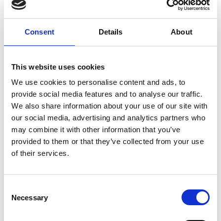
di Johann Adolf Hasse per soprano, contralto, coro
femminile a quattro voci, archi e basso continuo.
Johann Adolf Hasse soprannominato “Il Sassone” per
Consent
Details
About
nascita e formazione tedesche, dopo solidi studi in
patria tentò nel 1721 un inizio di carriera in campo
operistico ma sentì da subito la necessità di spostarsi
This website uses cookies
a Napoli per apprendere, in quella che era
We use cookies to personalise content and ads, to
considerata la capitale del melodramma, ogni segreto
provide social media features and to analyse our traffic.
dell’arte di far commuovere con il canto.
We also share information about your use of our site with
our social media, advertising and analytics partners who
Nel Miserere, Hasse, crea una musica sempre varia,
may combine it with other information that you’ve
ora tesa e severa, poi lacrimevole o dolcemente
provided to them or that they’ve collected from your use
implorante oppure brillantemente concertante, il tutto
of their services.
in sei numeri musicali.
Consent
Necessary
Selection