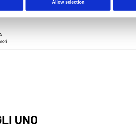
Allow selection
A
mori
LI UNO