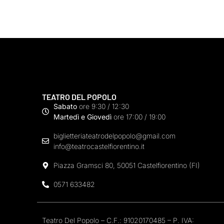
TEATRO DEL POPOLO
Sabato
ore 9:30 / 12:30
Martedì e Giovedì
ore 17:00 / 19:00
biglietteriateatrodelpopolo@gmail.com
info@teatrocastelfiorentino.it
Piazza Gramsci 80, 50051 Castelfiorentino (FI)
0571 633482
Teatro Del Popolo – C.F.: 91020170485 – P. IVA: