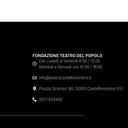
FONDAZIONE TEATRO DEL POPOLO
Dal Lunedì al Venerdì 9:00 / 13:00
Martedì e Giovedì ore 15:00 / 18:00
info@teatrocastelfiorentino.it
Piazza Gramsci 80, 50051 Castelfiorentino (FI)
0571 633482