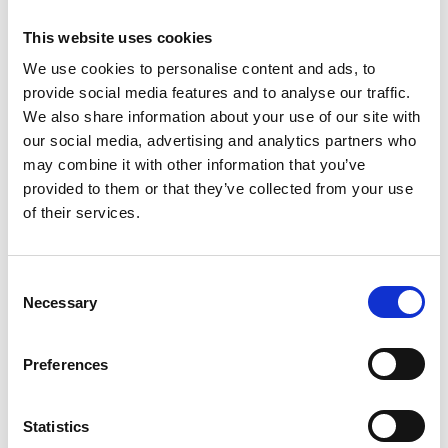
Il suo percorso inizia con le riunioni clandestine della
scuola di comunismo, diventa staffetta partigiana e
This website uses cookies
comincia ad affrontare le missioni più impensabili. La
We use cookies to personalise content and ads, to
sua vicenda però, è stravolta bruscamente nel ’43
provide social media features and to analyse our traffic.
quando, appena diciannovenne, viene sprofondata
We also share information about your use of our site with
nell’incubo della deportazione nazista. Ma è proprio
our social media, advertising and analytics partners who
in questo drammatico momento che Ondina ritrova
may combine it with other information that you’ve
con ostinata consapevolezza l’unica risposta
provided to them or that they’ve collected from your use
possibile: Resistenza! Perché è bello vivere liberi!
of their services.
Consent
Necessary
Selection
CON
Preferences
Marta Cuscunà
Statistics