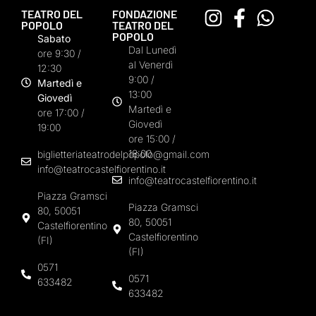
TEATRO DEL
FONDAZIONE
POPOLO
TEATRO DEL
POPOLO
Sabato
Dal Lunedì
ore 9:30 /
al Venerdì
12:30
9:00 /
Martedì e
13:00
Giovedì
Martedì e
ore 17:00 /
Giovedì
19:00
ore 15:00 /
18:00
biglietteriateatrodelpopolo@gmail.com
info@teatrocastelfiorentino.it
info@teatrocastelfiorentino.it
Piazza Gramsci
Piazza Gramsci
80, 50051
80, 50051
Castelfiorentino
Castelfiorentino
(FI)
(FI)
0571
0571
633482
633482