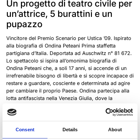
Un progetto di teatro civile per
un’attrice, 5 burattini e un
pupazzo
Vincitore del Premio Scenario per Ustica ’09. Ispirato
alla biografia di Ondina Peteani Prima staffetta
partigiana d’Italia. Deportata ad Auschwitz n° 81 672.
Lo spettacolo si ispira all’omonima biografia di
Ondina Peteani che, a soli 17 anni, si accende di un
irrefrenabile bisogno di libertà e si scopre incapace di
restare a guardare, cosciente e determinata ad agire
per cambiare il proprio Paese. Ondina partecipa alla
lotta antifascista nella Venezia Giulia, dove la
Resistenza inizia prima che nel resto d’Italia grazie
alla collaborazione con i gruppi partigiani sloveni nati
già nel 1941 per opporsi all’occupazione fascista dei
territori Jugoslavi.
Consent
Details
About