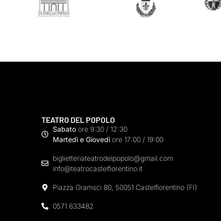
TEATRO DEL POPOLO
Sabato
ore 9:30 / 12:30
Martedì e Giovedì
ore 17:00 / 19:00
biglietteriateatrodelpopolo@gmail.com
info@teatrocastelfiorentino.it
Piazza Gramsci 80, 50051 Castelfiorentino (FI)
0571 633482