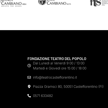
FONDAZIONE TEATRO DEL POPOLO
Dal Lunedì al Venerdì 9:00 / 13:00
Martedì e Giovedì ore 15:00 / 18:00
info@teatrocastelfiorentino.it
Piazza Gramsci 80, 50051 Castelfiorentino (FI)
0571 633482