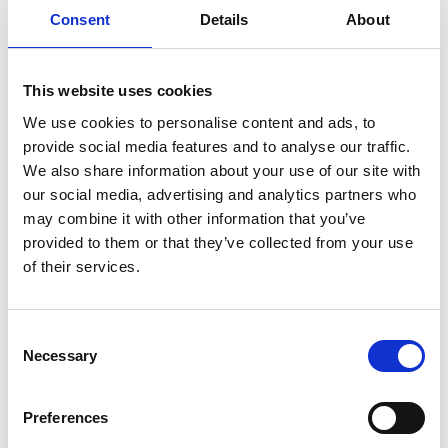
del potere che governa i comportamenti umani e, in
Consent
Details
About
chiusura, sulla condizione di ogni donna: quella di
essere sempre dilaniata fra realizzazione personale e
desiderio di maternità. Ovvero di essere
destinata a
This website uses cookies
una felicità, per definizione, mutilata
. «Perché la
We use cookies to personalise content and ads, to
parte più complessa per una donna è nascere tale.
provide social media features and to analyse our traffic.
Bello e terrificante.»
We also share information about your use of our site with
our social media, advertising and analytics partners who
may combine it with other information that you’ve
provided to them or that they’ve collected from your use
of their services.
CON
Chiara Francini
Consent
Necessary
Selection
REGIA DI
Alessandro Federico
Preferences