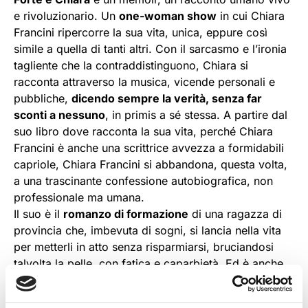
e rivoluzionario. Un
one-woman show
in cui Chiara
Francini ripercorre la sua vita, unica, eppure così
simile a quella di tanti altri. Con il sarcasmo e l’ironia
tagliente che la contraddistinguono, Chiara si
racconta attraverso la musica, vicende personali e
pubbliche,
dicendo sempre la verità, senza far
sconti a nessuno
, in primis a sé stessa. A partire dal
suo libro dove racconta la sua vita, perché Chiara
Francini è anche una scrittrice avvezza a formidabili
capriole, Chiara Francini si abbandona, questa volta,
a una trascinante confessione autobiografica, non
professionale ma umana.
Il suo è il
romanzo di formazione
di una ragazza di
provincia che, imbevuta di sogni, si lancia nella vita
per metterli in atto senza risparmiarsi, bruciandosi
talvolta la pelle, con fatica e caparbietà. Ed è anche,
nella seconda parte, una riflessione illuminante e
profonda, talvolta grave, sulla tirannide del denaro e