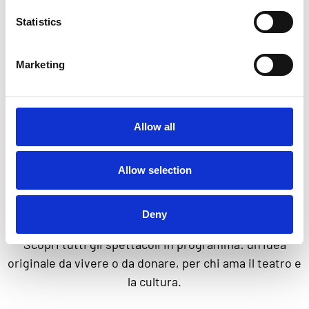
PRODUZIONE
Infinito Teatro
Statistics
Marketing
Allow all
REGALA EMOZIONI,
Allow selection
SCEGLI UNO
SPETTACOLO
Deny
Scopri tutti gli spettacoli in programma: un’idea
originale da vivere o da donare, per chi ama il teatro e
la cultura.