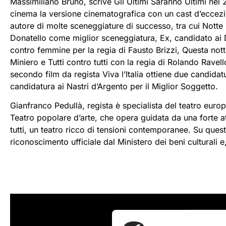
Massimiliano Bruno, scrive Gli Ultimi Saranno Ultimi nel
cinema la versione cinematografica con un cast d’eccezi
autore di molte sceneggiature di successo, tra cui Notte 
Donatello come miglior sceneggiatura, Ex, candidato ai
contro femmine per la regia di Fausto Brizzi, Questa not
Miniero e Tutti contro tutti con la regia di Rolando Rave
secondo film da regista Viva l’Italia ottiene due candida
candidatura ai Nastri d’Argento per il Miglior Soggetto.
Gianfranco Pedullà, regista è specialista del teatro eu
Teatro popolare d’arte, che opera guidata da una forte at
tutti, un teatro ricco di tensioni contemporanee. Su ques
riconoscimento ufficiale dal Ministero dei beni culturali 