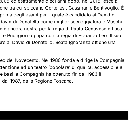
 2005 ed esattamente dieci anni dopo, nel 2015, esce al
one tra cui spiccano Cortellesi, Gassman e Bentivoglio. È
prima degli esami per il quale è candidato ai David di
 David di Donatello come miglior sceneggiatura e Maschi
te è ancora nostra per la regia di Paolo Genovese e Luca
llo e Buongiorno papà con la regia di Edoardo Leo. Il suo
ture al David di Donatello. Beata Ignoranza ottiene una
ropeo del Novecento. Nel 1980 fonda e dirige la Compagnia
tenzione ad un teatro ‘popolare’ di qualità, accessibile a
te basi la Compagnia ha ottenuto fin dal 1983 il
e, dal 1987, dalla Regione Toscana.