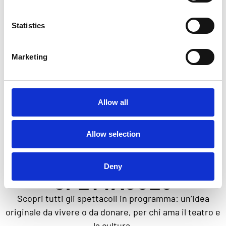
TESTO E REGIA
Statistics
Zenone Benedetto
Marketing
Allow all
REGALA EMOZIONI,
Allow selection
SCEGLI UNO
Deny
SPETTACOLO
Scopri tutti gli spettacoli in programma: un’idea
originale da vivere o da donare, per chi ama il teatro e
la cultura.