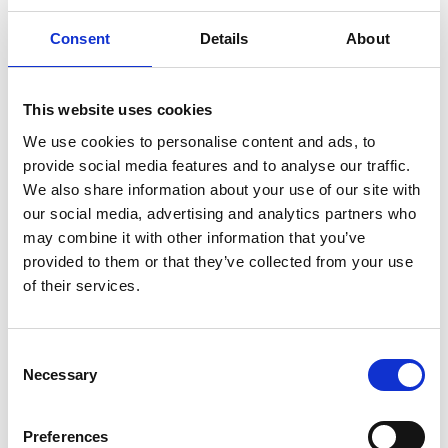
Consent
Details
About
CON
I guardiani dell’oca
This website uses cookies
CON LA PARTECIPAZIONE DI
Raffaella Mutani e Ercole Di Francesco
We use cookies to personalise content and ads, to
provide social media features and to analyse our traffic.
We also share information about your use of our site with
MUSICHE E VERSI
our social media, advertising and analytics partners who
Antonio Cericola
may combine it with other information that you’ve
provided to them or that they’ve collected from your use
LUCI E AUDIO
of their services.
Carlo Mené
PUPAZZI
Consent
Ada Mirabassi
Necessary
Selection
SCENOGRAFIA
Laura Farina
Preferences