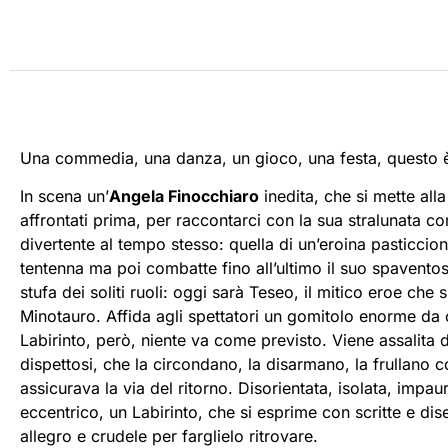
Una commedia, una danza, un gioco, una festa, questo 
In scena un’
Angela Finocchiaro
inedita, che si mette al
affrontati prima, per raccontarci con la sua stralunata c
divertente al tempo stesso: quella di un’eroina pasticcio
tentenna ma poi combatte fino all’ultimo il suo spavento
stufa dei soliti ruoli: oggi sarà Teseo, il mitico eroe che s
Minotauro. Affida agli spettatori un gomitolo enorme da c
Labirinto, però, niente va come previsto. Viene assalita d
dispettosi, che la circondano, la disarmano, la frullano c
assicurava la via del ritorno. Disorientata, isolata, impa
eccentrico, un Labirinto, che si esprime con scritte e diseg
allegro e crudele per farglielo ritrovare.