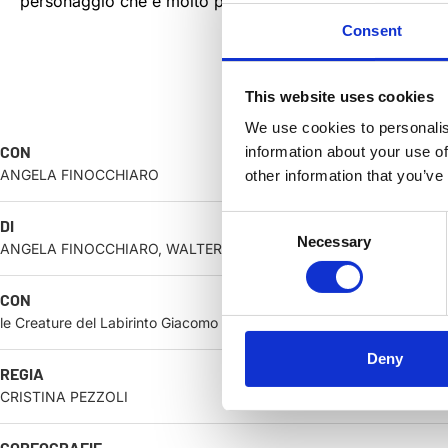
personaggio che è molto personale e allo stesso tempo vi
Consent
This website uses cookies
We use cookies to personalis
CON
information about your use of
ANGELA FINOCCHIARO
other information that you’ve
Consent
DI
Necessary
Selection
ANGELA FINOCCHIARO, WALTER FONTANA, CRISTINA PEZZOLI
CON
le Creature del Labirinto Giacomo Buffoni, Fabio Labianca, Alessandro 
Deny
REGIA
CRISTINA PEZZOLI
COREOGRAFIE