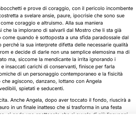
bocchetti e prove di coraggio, con il pericolo incombente
stretta a svelare ansie, paure, ipocrisie che sono sue
e come coraggio e altruismo. Alla sua maniera
 che la implorano di salvarli dal Mostro che li sta già
o come quando è sottoposta a una sfida paradossale dal
 perché la sua interprete difetta delle necessarie qualità
rom e decide di darle non una semplice elemosina ma di
cato ma, siccome la mendicante la irrita ignorando i
e insaccati carichi di conservanti, finisce per farla
 comiche di un personaggio contemporaneo e la fisicità
nto che agiscono, danzano, lottano con Angela
ibili, spietati e seducenti.
scita. Anche Angela, dopo aver toccato il fondo, riuscirà a
tauro in un finale inatteso che si trasforma in una festa
iona, si gode uno spettacolo che si avvale di più linguaggi
inventiva di Hervé Koubi, uno dei più talentuosi e affermati
a capacità comica di Angela Finocchiaro di raccontare un