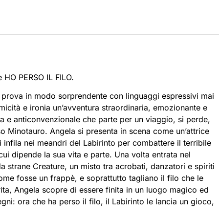
è HO PERSO IL FILO.
la prova in modo sorprendente con linguaggi espressivi mai
omicità e ironia un’avventura straordinaria, emozionante e
na e anticonvenzionale che parte per un viaggio, si perde,
so Minotauro. Angela si presenta in scena come un’attrice
i infila nei meandri del Labirinto per combattere il terribile
ui dipende la sua vita e parte. Una volta entrata nel
a strane Creature, un misto tra acrobati, danzatori e spiriti
ome fosse un frappè, e soprattutto tagliano il filo che le
urita, Angela scopre di essere finita in un luogo magico ed
ni: ora che ha perso il filo, il Labirinto le lancia un gioco,