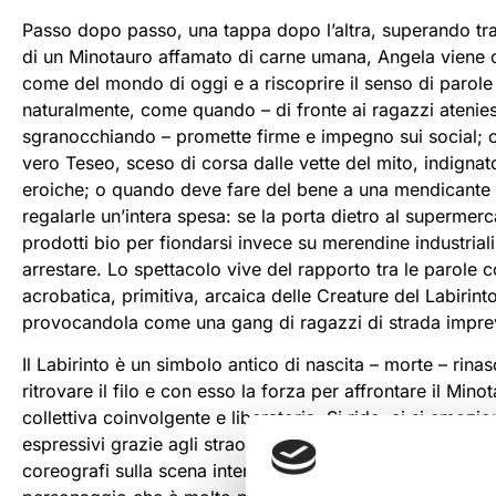
Passo dopo passo, una tappa dopo l’altra, superando tra
di un Minotauro affamato di carne umana, Angela viene co
come del mondo di oggi e a riscoprire il senso di parol
naturalmente, come quando – di fronte ai ragazzi ateniesi
sgranocchiando – promette firme e impegno sui social; 
vero Teseo, sceso di corsa dalle vette del mito, indignato
eroiche; o quando deve fare del bene a una mendicante 
regalarle un’intera spesa: se la porta dietro al supermer
prodotti bio per fiondarsi invece su merendine industriali 
arrestare. Lo spettacolo vive del rapporto tra le parole
acrobatica, primitiva, arcaica delle Creature del Labiri
provocandola come una gang di ragazzi di strada impreved
Il Labirinto è un simbolo antico di nascita – morte – rina
ritrovare il filo e con esso la forza per affrontare il Mino
collettiva coinvolgente e liberatoria. Si ride, ci si emoz
espressivi grazie agli straordinari danzatori guidati dall’
coreografi sulla scena internazionale e naturalmente all