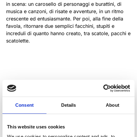
in scena: un carosello di personaggi e burattini, di
musica e canzoni, di risate e avventure, in un ritmo
crescente ed entusiasmante. Per poi, alla fine della
favola, ritornare due semplici facchini, stupiti e
increduli di quanto hanno creato, tra scatole, pacchi e
scatolette.
CON
Teatro Verde
Consent
Details
About
CON LA PARTECIPAZIONE DI
Giovanni Bussi e Andrea Calabretta, Antonella Crocicchia
This website uses cookies
DI
We use cookies to personalise content and ads, to