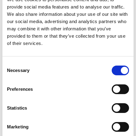
Roberto Marafante
provide social media features and to analyse our traffic.
We also share information about your use of our site with
REGIA DI
our social media, advertising and analytics partners who
Giovanni Bussi e Andrea Calabretta, Antonella Crocicchia
may combine it with other information that you’ve
provided to them or that they’ve collected from your use
PRODUZIONE
of their services.
Compagnia Teatro Verde di Roma
AUDIO E LUCI
Consent
Enrico Biciocchi
Necessary
Selection
MUSICHE ORIGINALI
Preferences
Marco Schiavoni
SCENOGRAFIA, COSTUMI E BURATTINI
Statistics
Paolo Marabotto
Marketing
REALIZZAZIONE