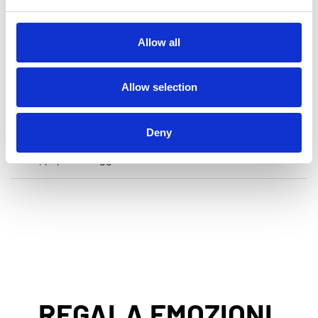
Paola Tosti, Amedeo De Amicis, Sofia Colli
FOTO
Allow all
Serena Eller
Allow selection
DIREZIONE ARTISTICA
Veronica Olmi
Deny
TECNICA UTILIZZATA
attore, pupazzi e oggetti
REGALA EMOZIONI,