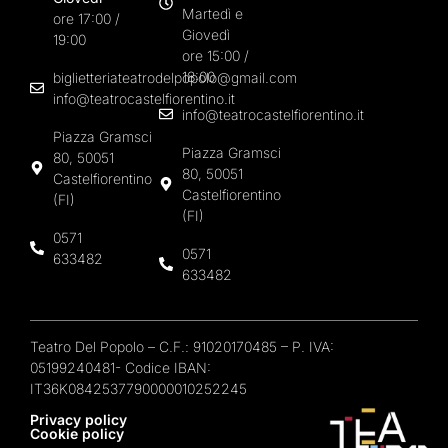
Martedì e
ore 17:00 /
Giovedì
19:00
ore 15:00 /
18:00
biglietteriateatrodelpopolo@gmail.com
info@teatrocastelfiorentino.it
info@teatrocastelfiorentino.it
Piazza Gramsci
Piazza Gramsci
80, 50051
80, 50051
Castelfiorentino
Castelfiorentino
(FI)
(FI)
0571
0571
633482
633482
Teatro Del Popolo – C.F.: 91020170485 – P. IVA:
05199240481- Codice IBAN:
IT36K0842537790000010252245
Privacy policy
Cookie policy