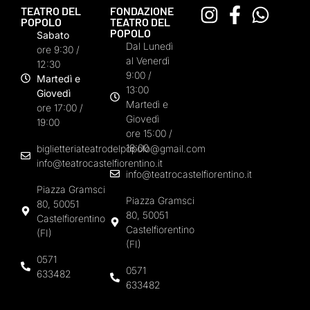
TEATRO DEL
FONDAZIONE
POPOLO
TEATRO DEL
POPOLO
Sabato
Dal Lunedì
ore 9:30 /
al Venerdì
12:30
9:00 /
Martedì e
13:00
Giovedì
Martedì e
ore 17:00 /
Giovedì
19:00
ore 15:00 /
18:00
biglietteriateatrodelpopolo@gmail.com
info@teatrocastelfiorentino.it
info@teatrocastelfiorentino.it
Piazza Gramsci
Piazza Gramsci
80, 50051
80, 50051
Castelfiorentino
Castelfiorentino
(FI)
(FI)
0571
0571
633482
633482