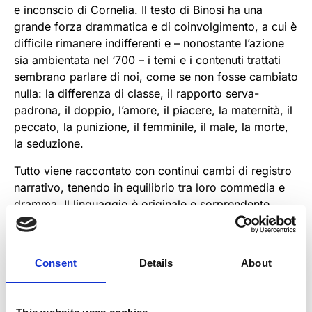
e inconscio di Cornelia. Il testo di Binosi ha una
grande forza drammatica e di coinvolgimento, a cui è
difficile rimanere indifferenti e – nonostante l’azione
sia ambientata nel ‘700 – i temi e i contenuti trattati
sembrano parlare di noi, come se non fosse cambiato
nulla: la differenza di classe, il rapporto serva-
padrona, il doppio, l’amore, il piacere, la maternità, il
peccato, la punizione, il femminile, il male, la morte,
la seduzione.
Tutto viene raccontato con continui cambi di registro
narrativo, tenendo in equilibrio tra loro commedia e
dramma. Il linguaggio è originale e sorprendente,
bello da recitare ad alta voce, con una naturale vis
comica che garantisce una presa certa sul pubblico,
paragonabile a quella dei testi di Goldoni e di
Consent
Details
About
Eduardo. Ad accompagnare il progetto si affianca
alla regia un’importante équipe artistica: Dario
Gessati, che firma le scene, Pasquale Mari, il disegno