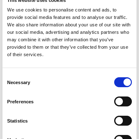
This website uses cookies
luci, Giovanna Buzzi, i costumi, e Piergiorgio De
We use cookies to personalise content and ads, to
Luca, il suono. Elisabetta Sgarbi ha curato la
provide social media features and to analyse our traffic.
pubblicazione del testo con la sua «La Nave di
We also share information about your use of our site with
Teseo»
our social media, advertising and analytics partners who
may combine it with other information that you’ve
provided to them or that they’ve collected from your use
of their services.
CON
Consent
Anna Foglietta e Paola Minaccioni
Necessary
Selection
DI
Preferences
Remo Binosi
REGIA DI
Statistics
Michela Cesco