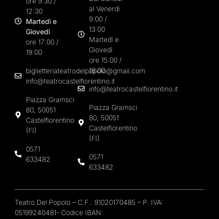
ore 9:30 /
al Venerdì
12:30
9:00 /
Martedì e
13:00
Giovedì
Martedì e
ore 17:00 /
Giovedì
19:00
ore 15:00 /
18:00
biglietteriateatrodelpopolo@gmail.com
info@teatrocastelfiorentino.it
info@teatrocastelfiorentino.it
Piazza Gramsci
Piazza Gramsci
80, 50051
80, 50051
Castelfiorentino
Castelfiorentino
(FI)
(FI)
0571
0571
633482
633482
Teatro Del Popolo – C.F.: 91020170485 – P. IVA:
05199240481- Codice IBAN: