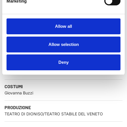
Marketing
ASSISTENTE ALLA REGIA
Elvira Berarducci
SCENE
Allow all
Dario Gessati
SUONO
Allow selection
Piergiorgio De Luca
Deny
LUCI
Pasquale Mari
COSTUMI
Giovanna Buzzi
PRODUZIONE
TEATRO DI DIONISO/TEATRO STABILE DEL VENETO