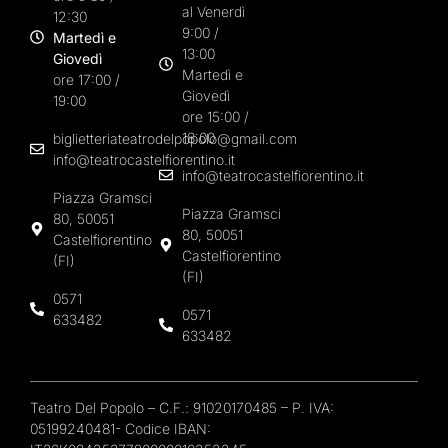
al Venerdì
12:30
9:00 /
Martedì e
13:00
Giovedì
Martedì e
ore 17:00 /
Giovedì
19:00
ore 15:00 /
18:00
biglietteriateatrodelpopolo@gmail.com
info@teatrocastelfiorentino.it
info@teatrocastelfiorentino.it
Piazza Gramsci
Piazza Gramsci
80, 50051
80, 50051
Castelfiorentino
Castelfiorentino
(FI)
(FI)
0571
0571
633482
633482
Teatro Del Popolo – C.F.: 91020170485 – P. IVA:
05199240481- Codice IBAN: