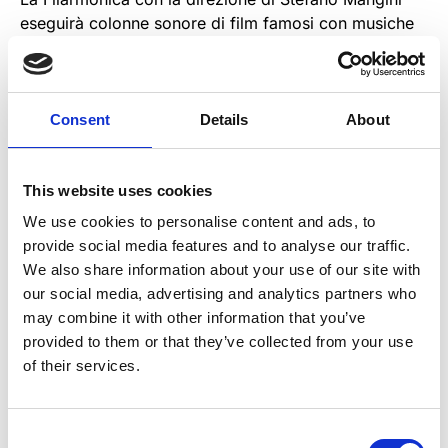
eseguirà colonne sonore di film famosi con musiche
di Ennio Morricone, Nino Rota, Nicola Piovani , John
Williams.
Consent
Details
About
This website uses cookies
FILARMONICA GIUSEPPE VERDI
We use cookies to personalise content and ads, to
provide social media features and to analyse our traffic.
We also share information about your use of our site with
our social media, advertising and analytics partners who
may combine it with other information that you’ve
provided to them or that they’ve collected from your use
of their services.
REGALA EMOZIONI,
Consent