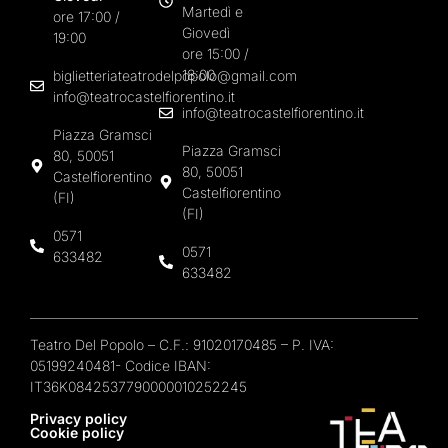
Martedì e
ore 17:00 /
Giovedì
19:00
ore 15:00 /
18:00
biglietteriateatrodelpopolo@gmail.com
info@teatrocastelfiorentino.it
info@teatrocastelfiorentino.it
Piazza Gramsci
Piazza Gramsci
80, 50051
80, 50051
Castelfiorentino
Castelfiorentino
(FI)
(FI)
0571
0571
633482
633482
Teatro Del Popolo – C.F.: 91020170485 – P. IVA:
05199240481- Codice IBAN:
IT36K0842537790000010252245
Privacy policy
Cookie policy