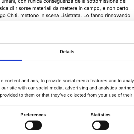
seri umani, con l’unica conseguenza della sottomissione del
sica di risorse materiali da mettere in campo, e non certo
e Ugo Chiti, mettono in scena Lisistrata. Lo fanno rinnovando
tonia, arricchendo il loro comune percorso attraverso gli
, la misura, la dedizione, l’impegno che ha contraddistinto
 di Ugo Chiti, alla sua capacità di intrepretare la classicità
Details
inale, con la sua lingua sapida, ricchissima che sembra
 reinterpretando quelle parti rese di difficile comprensione
manda Sandrelli una protagonista perfetta per la commedia
 stagioni ha portato con l’Arca Azzurra la sua Mirandolina
e content and ads, to provide social media features and to analy
 our site with our social media, advertising and analytics partn
 provided to them or that they’ve collected from your use of their
Preferences
Statistics