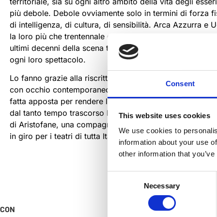
territoriale, sia su ogni altro ambito della vita degli es
più debole. Debole ovviamente solo in termini di forza fi
di intelligenza, di cultura, di sensibilità. Arca Azzurra 
la loro più che trentennale collaborazione, simbiosi, sin
ultimi decenni della scena teatrale italiana, con la forza
ogni loro spettacolo.
Lo fanno grazie alla riscrittura del testo classico da parte
Consent
con occhio contemporaneo e insieme rispettoso dell’orig
fatta apposta per rendere l’originale nella sua interezza,
dal tanto tempo trascorso Lo fanno avendo trovato in A
This website uses cookies
di Aristofane, una compagna fidata, che nelle scorse due
We use cookies to personalis
in giro per i teatri di tutta Italia, dalla Sicilia al Trentino.
information about your use of
other information that you’ve
Consent
Necessary
Selection
CON