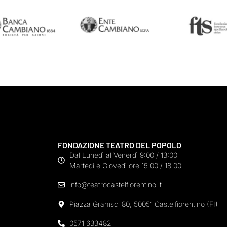
FONDAZIONE TEATRO DEL POPOLO
Dal Lunedì al Venerdì 9:00 / 13:00
Martedì e Giovedì ore 15:00 / 18:00
info@teatrocastelfiorentino.it
Piazza Gramsci 80, 50051 Castelfiorentino (FI)
0571 633482