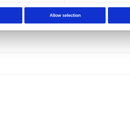
simo Salvianti, Lucia Socci, Gabriele Giaffreda e due attori in corso d
Allow selection