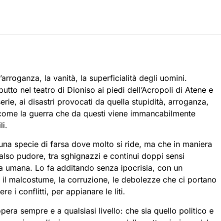
’arroganza, la vanità, la superficialità degli uomini.
utto nel teatro di Dioniso ai piedi dell’Acropoli di Atene e
serie, ai disastri provocati da quella stupidità, arroganza,
li, come la guerra che da questi viene immancabilmente
i.
na specie di farsa dove molto si ride, ma che in maniera
lso pudore, tra sghignazzi e continui doppi sensi
za umana. Lo fa additando senza ipocrisia, con un
ni, il malcostume, la corruzione, le debolezze che ci portano
e i conflitti, per appianare le liti.
a sempre e a qualsiasi livello: che sia quello politico e