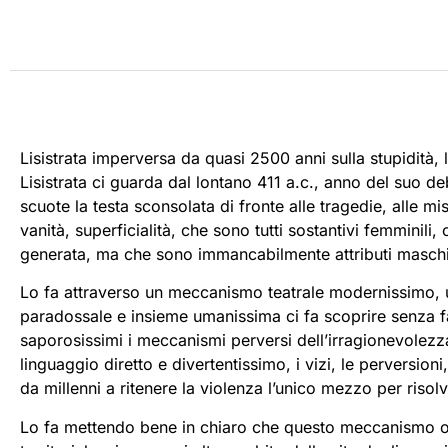
Lisistrata imperversa da quasi 2500 anni sulla stupidità, l
Lisistrata ci guarda dal lontano 411 a.c., anno del suo deb
scuote la testa sconsolata di fronte alle tragedie, alle mi
vanità, superficialità, che sono tutti sostantivi femmini
generata, ma che sono immancabilmente attributi maschil
Lo fa attraverso un meccanismo teatrale modernissimo, u
paradossale e insieme umanissima ci fa scoprire senza fa
saporosissimi i meccanismi perversi dell’irragionevolez
linguaggio diretto e divertentissimo, i vizi, le perversio
da millenni a ritenere la violenza l’unico mezzo per risolver
Lo fa mettendo bene in chiaro che questo meccanismo oper