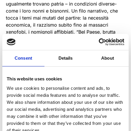
ugualmente trovano patria – in condizioni diverse-
come i loro nonni e bisnonni. Un filo narrativo, che
tocca i temi mai mutati del partire: la necessità
economica, il razzismo subito fino ai massacri
xenofobi, i nomignoli affibbiati. “Bel Paese, brutta
gente” , questo dicevano degli Italiani…nomèa che ci
ha accompagnato a lungo.
Siamo stati trafficanti di esseri umani, abbiamo fatto
Consent
Details
About
naufragio, avevamo fama di “essere sporchi come
maiali”, non potevamo iscrivere i figli alle scuole dei
bianchi. Lo sapevamo, appunto, cosa c’era dentro
This website uses cookies
quella enorme massa – calcolata in circa 30 milioni di
We use cookies to personalise content and ads, to
persone- che ha lasciato il Paese in poco più di 150
provide social media features and to analyse our traffic.
anni. Riflettere sulla nostra emigrazione, ora che il
We also share information about your use of our site with
tema migranti è sotto la lente quotidiana, può essere
our social media, advertising and analytics partners who
uno spunto per inquadrare in un’ ottica più
may combine it with other information that you’ve
consapevole un fenomeno complesso e che non si
provided to them or that they’ve collected from your use
presta a facili e superficiali soluzioni.
of their services.