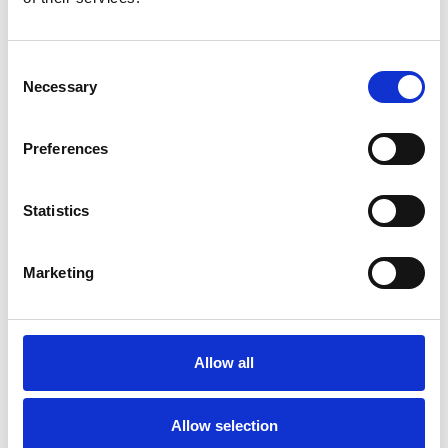
Consent
Necessary
Selection
CON
Preferences
Gli allievi del corso teatrale per giovani e adulti: Alessandra
Campatelli, Alfredo Agili, Aurora Puggelli, Bianca Frangioni,
Cinzia Campisano, Claudio Tinelli, Emiliano Terzuoli, Franca
Statistics
Gaggelli, Francesca Conforti, Giulia Conforti, Giulietta Brogi,
Lapo Biagini, Lavinia Meo, Margherita Cacciapuoti, Martina
Ciampolini, Martina Fabozzi, Orazio Aiello, Patrizia Salerno,
Marketing
Pippo Meo, Rita Biocca, Sibilla Campaioli, Susanna Tamburini,
Virginia Tumminia
REGIA DI
Allow all
M. Teresa Delogu
Allow selection