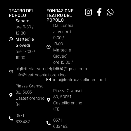
TEATRO DEL
FONDAZIONE
POPOLO
TEATRO DEL
POPOLO
Sabato
Dal Lunedì
ore 9:30 /
al Venerdì
12:30
9:00 /
Martedì e
13:00
Giovedì
Martedì e
ore 17:00 /
Giovedì
19:00
ore 15:00 /
18:00
biglietteriateatrodelpopolo@gmail.com
info@teatrocastelfiorentino.it
info@teatrocastelfiorentino.it
Piazza Gramsci
Piazza Gramsci
80, 50051
80, 50051
Castelfiorentino
Castelfiorentino
(FI)
(FI)
0571
0571
633482
633482