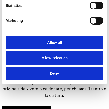
Marcello Fiorini
Statistics
Marketing
Allow all
REGALA EMOZIONI,
Allow selection
SCEGLI UNO
SPETTACOLO
Deny
Scopri tutti gli spettacoli in programma: un’idea
originale da vivere o da donare, per chi ama il teatro e
la cultura.