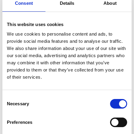
Consent
Details
About
Charles, Vasco Rossi, Paolo Conte, Gianni Morandi,
Zucchero ed altri, nonché l’indimenticabile Valentino
icona della sua carriera.
This website uses cookies
La regia-luci è affidata, come in “
Da Balla a Dalla
” ed
We use cookies to personalise content and ads, to
in “
Ballantini&Petrolini
” a
Massimo Licinio
.
provide social media features and to analyse our traffic.
We also share information about your use of our site with
our social media, advertising and analytics partners who
may combine it with other information that you’ve
provided to them or that they’ve collected from your use
of their services.
CON
Dario Ballantini
Consent
Necessary
Selection
REGIA
Massimo Licinio
Preferences
FISARMONICA E ARRANGIAMENTI