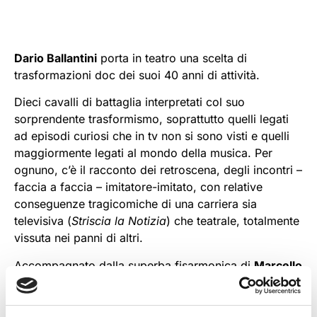
Dario Ballantini
porta in teatro una scelta di
trasformazioni doc dei suoi 40 anni di attività.
Dieci cavalli di battaglia interpretati col suo
sorprendente trasformismo, soprattutto quelli legati
ad episodi curiosi che in tv non si sono visti e quelli
maggiormente legati al mondo della musica. Per
ognuno, c’è il racconto dei retroscena, degli incontri –
faccia a faccia – imitatore-imitato, con relative
conseguenze tragicomiche di una carriera sia
televisiva (
Striscia la Notizia
) che teatrale, totalmente
vissuta nei panni di altri.
Accompagnato dalla superba fisarmonica di
Marcello
Fiorini
(suo partner anche in
Ballantini&Petrolini
) e da
materiali video, Dario farà sfilare come in un concerto
a più ospiti, personaggi come Gino Paoli, Ray