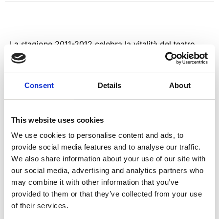
La stagione 2011-2012 celebra la vitalità del teatro
amatoriale e dell’arte comica in Toscana, con
spettacoli che uniscono passione e spontaneità.
Un’occasione per scoprire talenti locali e godere di
Consent
Details
About
performance autentiche, tra risate e momenti di
grande partecipazione. Un’espressione viva della
cultura regionale.
This website uses cookies
We use cookies to personalise content and ads, to
provide social media features and to analyse our traffic.
We also share information about your use of our site with
our social media, advertising and analytics partners who
may combine it with other information that you’ve
provided to them or that they’ve collected from your use
of their services.