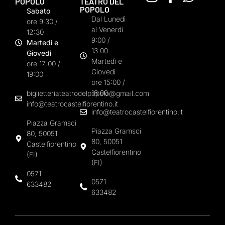
POPOLO
TEATRO DEL
POPOLO
Sabato
Dal Lunedì
ore 9:30 /
al Venerdì
12:30
9:00 /
Martedì e
13:00
Giovedì
Martedì e
ore 17:00 /
Giovedì
19:00
ore 15:00 /
18:00
biglietteriateatrodelpopolo@gmail.com
info@teatrocastelfiorentino.it
info@teatrocastelfiorentino.it
Piazza Gramsci
Piazza Gramsci
80, 50051
80, 50051
Castelfiorentino
Castelfiorentino
(FI)
(FI)
0571
0571
633482
633482