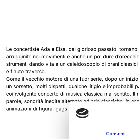
Le concertiste Ada e Elsa, dal glorioso passato, torna
arrugginite nei movimenti e anche un po’ dure d’orecchie
strumenti dando vita a un caleidoscopio di brani classic
e flauto traverso.
Come il vecchio motore di una fuoriserie, dopo un inizio 
un sorsetto, molti dispetti, qualche litigio e improbabili
coinvolgente concerto di musica classica mai sentito. I
parole, sonorità inedite alternate ad arie classiche, in 
animazioni di figura, gags virtuose, surreali e trucchi di 
Consent