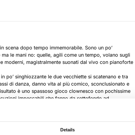
no in scena dopo tempo immemorabile. Sono un po’
 ma le mani no: quelle, agili come un tempo, volano sugli
i e moderni, magistralmente suonati dal vivo con pianoforte
in po’ singhiozzante le due vecchiette si scatenano e tra
 passi di danza, danno vita al più comico, sconclusionato e
l risultato è uno spassoso gioco clownesco con pochissime
esecuzioni impeccabili che fanno da sottofondo ad
magia.
Details