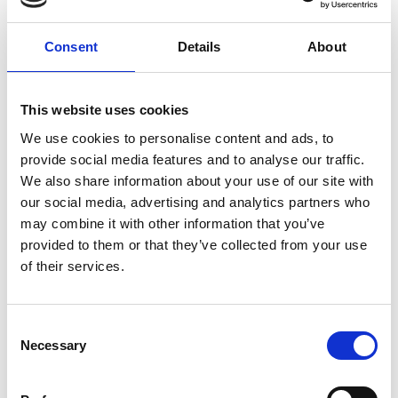
alla necessità di conformarci a determinati modelli.
L’insolita amicizia che nasce tra i due diventa così
anche un’occasione di crescita e di liberazione: la
Consent
Details
About
scelta coraggiosa di rimanere fedeli a se stessi, ma
anche di rompere gli stereotipi e le pressioni degli
schemi sociali dandosi reciprocamente la possibilità
This website uses cookies
di un’apertura al nuovo. Abbiamo voluto parlare con
We use cookies to personalise content and ads, to
simpatia di conflitto, di paura, di compassione, di
provide social media features and to analyse our traffic.
fiducia e del valore di imparare da ciò che è diverso.
We also share information about your use of our site with
Il movimento e il racconto dell’attrice-narratore e
our social media, advertising and analytics partners who
uccellino (ventriloqua) s’incontrano per dar vita a
may combine it with other information that you’ve
suggestioni comiche e poetiche.
provided to them or that they’ve collected from your use
of their services.
I momenti di maggiore tensione narrativa sono
alternati da momenti di gag divertenti che tengono
sempre alta l’attenzione. Il ritmo dello spettacolo e il
Consent
dipanarsi della storia tengono avvinti i bambini
Necessary
Selection
coinvolgendoli con immediatezza nei diversi piani
narrativi, appassionandoli alle vicende dei due