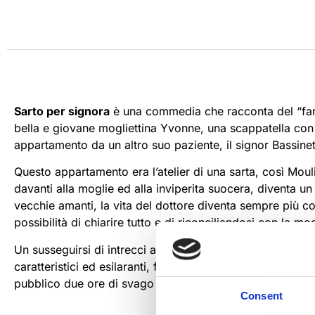
Sarto per signora
è una commedia che racconta del “farf
bella e giovane mogliettina Yvonne, una scappatella con 
appartamento da un altro suo paziente, il signor Bassinet
Questo appartamento era l’atelier di una sarta, così Moul
davanti alla moglie ed alla inviperita suocera, diventa un
vecchie amanti, la vita del dottore diventa sempre più co
possibilità di chiarire tutto e di riconciliandosi con la mog
Un susseguirsi di intrecci amorosi e malintesi, tipici d
caratteristici ed esilaranti, fanno della commedia sarto p
pubblico due ore di svago e divertimento.
Consent