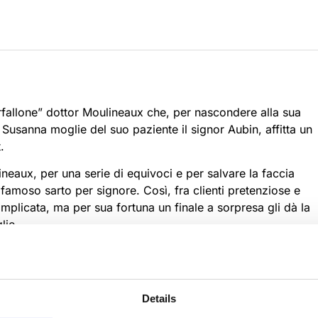
allone” dottor Moulineaux che, per nascondere alla sua
Susanna moglie del suo paziente il signor Aubin, affitta un
.
ineaux, per una serie di equivoci e per salvare la faccia
 famoso sarto per signore. Così, fra clienti pretenziose e
mplicata, ma per sua fortuna un finale a sorpresa gli dà la
lie.
ella commedie di George Feydeau, unitamente a personaggi
er signora uno spettacolo brillante in grado di garantire al
Details