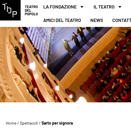
LA FONDAZIONE
IL TEATRO
AMICI DEL TEATRO
NEWS
CONTATT
Home
/
Spettacoli
/
Sarto per signora