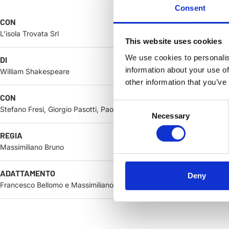
Consent
CON
L’isola Trovata Srl
This website uses cookies
We use cookies to personalis
DI
information about your use of
William Shakespeare
other information that you’ve
CON
Consent
Stefano Fresi, Giorgio Pasotti, Paolo Ruffini e Violante Placido
Necessary
Selection
REGIA
Massimiliano Bruno
ADATTAMENTO
Deny
Francesco Bellomo e Massimiliano Bruno