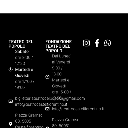
TEATRO DEL
FONDAZIONE
POPOLO
TEATRO DEL
POPOLO
Sabato
Dal Lunedì
ore 9:30 /
al Venerdì
12:30
9:00 /
Martedì e
13:00
Giovedì
Martedì e
ore 17:00 /
Giovedì
19:00
ore 15:00 /
18:00
biglietteriateatrodelpopolo@gmail.com
info@teatrocastelfiorentino.it
info@teatrocastelfiorentino.it
Piazza Gramsci
Piazza Gramsci
80, 50051
80, 50051
Castelfiorentino