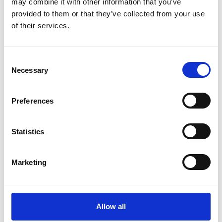
may combine it with other information that you’ve
Ugo Chiti
provided to them or that they’ve collected from your use
of their services.
CON
Gabriele Anagni, Sandra Garuglieri, Gian Luca Mandarini,
Roberta Lucca
Consent
Necessary
Selection
REGIA
Geppy Gleijeses
Preferences
SCENE
Roberto Crea
Statistics
LUCI
Luigi Ascione
Marketing
COSTUMI
Ilaria Salgarella, Clara Gonzales, Liz Ccahua coordinate da
Allow all
Andrea Viotti - Accademia Costume&Moda, Roma-1964