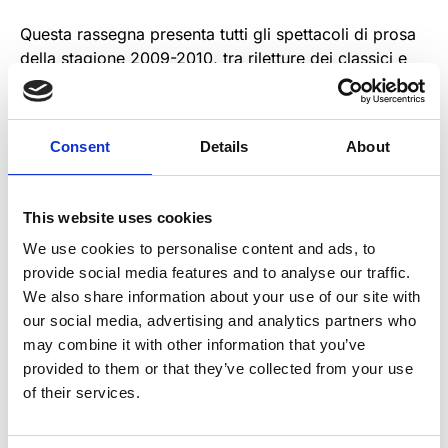
Questa rassegna presenta tutti gli spettacoli di prosa
della stagione 2009-2010, tra riletture dei classici e
nuove scritture sceniche. Un percorso teatrale che
intreccia tradizione e contemporaneità, con storie
capaci di emozionare e far riflettere. Un invito al
Consent
Details
About
confronto, all’immaginazione e alla bellezza della
parola recitata.
This website uses cookies
We use cookies to personalise content and ads, to
provide social media features and to analyse our traffic.
We also share information about your use of our site with
our social media, advertising and analytics partners who
may combine it with other information that you’ve
provided to them or that they’ve collected from your use
of their services.