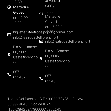
al Venerdì
12:30
9:00 /
Martedì e
13:00
Giovedì
Martedì e
ore 17:00 /
Giovedì
19:00
ore 15:00 /
18:00
biglietteriateatrodelpopolo@gmail.com
info@teatrocastelfiorentino.it
info@teatrocastelfiorentino.it
Piazza Gramsci
Piazza Gramsci
80, 50051
80, 50051
Castelfiorentino
Castelfiorentino
(FI)
(FI)
0571
0571
633482
633482
Teatro Del Popolo – C.F.: 91020170485 – P. IVA:
05199240481- Codice IBAN:
IT36K0842537790000010252245