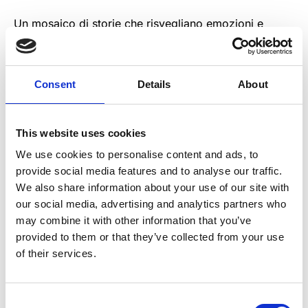
Un mosaico di storie che risvegliano emozioni e
pensieri, tra classici rivisitati e voci emergenti. La
stagione 2013-2014 trasforma il teatro in uno
specchio vivo della realtà, capace di sorprendere e
Consent
Details
About
interrogare.
This website uses cookies
We use cookies to personalise content and ads, to
provide social media features and to analyse our traffic.
We also share information about your use of our site with
our social media, advertising and analytics partners who
may combine it with other information that you’ve
provided to them or that they’ve collected from your use
of their services.
REGALA EMOZIONI,
Consent