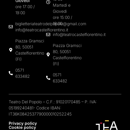
Giovedì
Martedì e
ore 17:00 /
Giovedì
19:00
ore 15:00 /
18:00
biglietteriateatrodelpopolo@gmail.com
info@teatrocastelfiorentino.it
info@teatrocastelfiorentino.it
Piazza Gramsci
Piazza Gramsci
80, 50051
80, 50051
Castelfiorentino
Castelfiorentino
(FI)
(FI)
0571
0571
633482
633482
Teatro Del Popolo – C.F.: 91020170485 – P. IVA:
05199240481- Codice IBAN:
IT36K0842537790000010252245
Privacy policy
Cookie policy