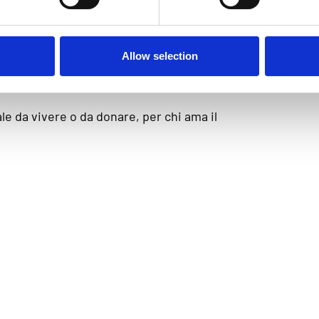
LI UNO
Allow selection
le da vivere o da donare, per chi ama il