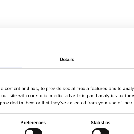
lla musica d’autore, tra tradizione e nuove sonorità. La
zione, sperimentazione e qualità.
Details
e content and ads, to provide social media features and to analy
 our site with our social media, advertising and analytics partn
 provided to them or that they’ve collected from your use of their
Preferences
Statistics