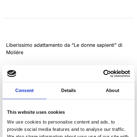
Liberissimo adattamento da “Le donne sapienti” di
Molière
Consent
Details
About
GLI ALLIEVI DEL LABORATORIO TEATRALE ADULTI
This website uses cookies
CON
Alfredo Agili, Serena Bagnoli, Rita Biocca, Violante Borghini,
We use cookies to personalise content and ads, to
Giulietta Brogi, Stefania Caboni, Sibilla Campaioli, Alessandra
provide social media features and to analyse our traffic.
Campatelli, Cinzia Campisano, Catia Carriero, Cristina Cesare,
We also share information about your use of our site with