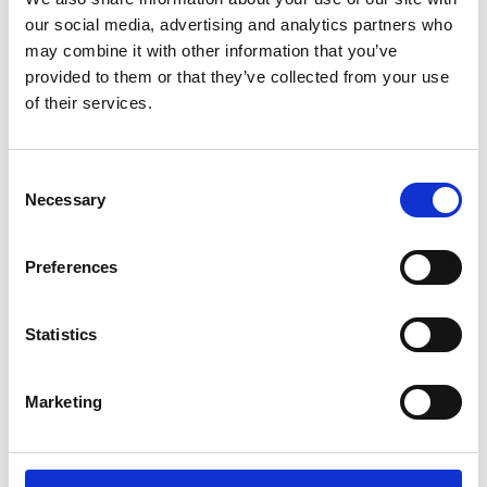
Tiziana Curini, Martina Fabozzi, Bianca Frangioni, Franca
our social media, advertising and analytics partners who
Gaggelli, Lavinia Meo, Patrizia Salerno, Susanna Tamburini,
may combine it with other information that you’ve
Emiliano Terzuoli, Claudia Vignozzi
provided to them or that they’ve collected from your use
of their services.
REGIA DI
M. Teresa Delogu
Consent
Necessary
Selection
Preferences
Statistics
REGALA EMOZIONI,
Marketing
SCEGLI UNO
SPETTACOLO