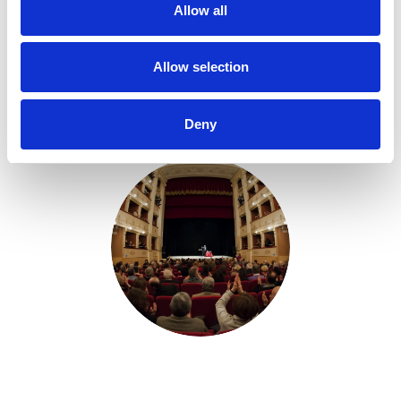
Scopri tutti gli spettacoli in programma: un’idea
Allow all
originale da vivere o da donare, per chi ama il teatro e
la cultura.
Allow selection
VAI AGLI SPETTACOLI
Deny