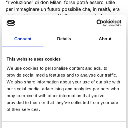
“rivoluzione” di don Milani forse potrà esserci utile
per immaginare un futuro possibile che, in realtà, era
stato scritto e pensato più di mezzo secolo fa.
Consent
Details
About
CON
This website uses cookies
Elsinor Centro di Produzione Teatrale/Arca Azzurra Teatro
We use cookies to personalise content and ads, to
Teatro Metastasio di Prato
provide social media features and to analyse our traffic.
We also share information about your use of our site with
DI
our social media, advertising and analytics partners who
Leo Muscato e Laura Perini
may combine it with other information that you’ve
provided to them or that they’ve collected from your use
CON
of their services.
Alex Cendron nella parte di Lorenzo Milani e con (in o.a.)
Alessandro Baldinotti, Giuliana Colzi, Andrea Costagli, Nicola Di
Chio, Silvia Frasson, Dimitri Frosali, Fabio Mascagni, Massimo