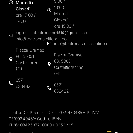
9:00 /
Martedì e
13:00
Giovedì
Martedì e
ore 17:00 /
Giovedì
19:00
ore 15:00 /
18:00
biglietteriateatrodelpopolo@gmail.com
info@teatrocastelfiorentino.it
info@teatrocastelfiorentino.it
Piazza Gramsci
Piazza Gramsci
80, 50051
80, 50051
Castelfiorentino
Castelfiorentino
(FI)
(FI)
0571
0571
633482
633482
Teatro Del Popolo – C.F.: 91020170485 – P. IVA:
05199240481- Codice IBAN:
IT36K0842537790000010252245