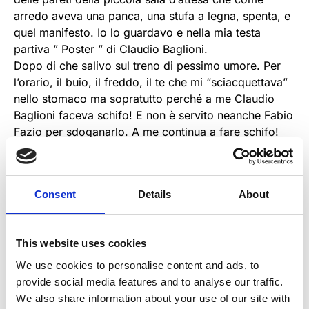
arredo aveva una panca, una stufa a legna, spenta, e
quel manifesto. Io lo guardavo e nella mia testa
partiva ” Poster ” di Claudio Baglioni.
Dopo di che salivo sul treno di pessimo umore. Per
l’orario, il buio, il freddo, il te che mi “sciacquettava”
nello stomaco ma sopratutto perché a me Claudio
Baglioni faceva schifo! E non è servito neanche Fabio
Fazio per sdoganarlo. A me continua a fare schifo!
Ma in quegli anni il cantante andava per la maggiore
e non c’era radio o jokebox che non suonasse la sua
musica e quel poster tutte le mattine mi ricordava che
Consent
Details
About
io volevo andarmene via, lontano… lontano… proprio
come nella canzone di Baglioni. Ancora oggi se mi
capita di sentire “Poster” la mia mente torna là, a
This website uses cookies
quelle mattine buie e nebbiose e a quel doloroso
desiderio di andarmene via.
We use cookies to personalise content and ads, to
provide social media features and to analyse our traffic.
Non sempre i brani della colonna sonora della mia
We also share information about your use of our site with
vita li ho scelti io. Mi possono anche fare un po’