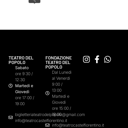
TEATRO DEL
FONDAZIONE
POPOLO
TEATRO DEL
POPOLO
Sabato
Dal Lunedì
ore 9:30 /
al Venerdì
12:30
9:00 /
Martedì e
13:00
Giovedì
Martedì e
ore 17:00 /
Giovedì
19:00
ore 15:00 /
18:00
biglietteriateatrodelpopolo@gmail.com
info@teatrocastelfiorentino.it
info@teatrocastelfiorentino.it